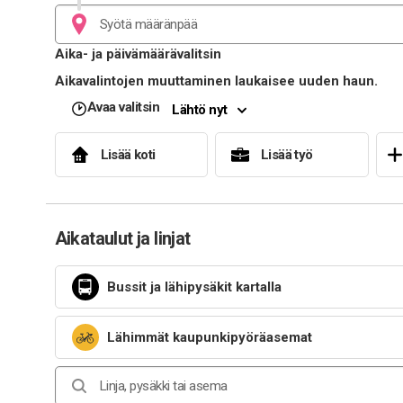
Aika- ja päivämäärävalitsin
Aikavalintojen muuttaminen laukaisee uuden haun.
Avaa valitsin
Lähtö nyt
Lisää koti
Lisää työ
Aikataulut ja linjat
Bussit ja lähipysäkit kartalla
Lähimmät kaupunkipyöräasemat