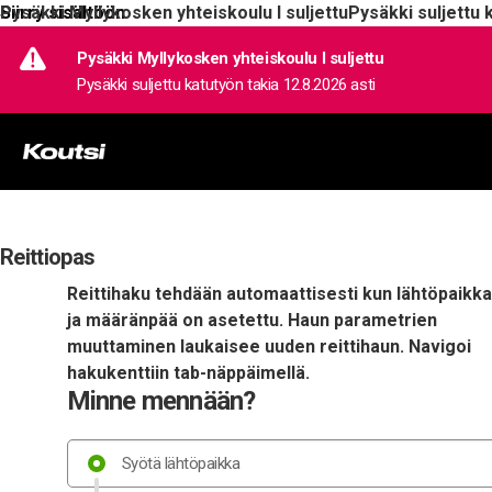
Siirry sisältöön
Pysäkki Myllykosken yhteiskoulu I suljettu
Pysäkki suljettu 
Pysäkki Myllykosken yhteiskoulu I suljettu
Pysäkki suljettu katutyön takia 12.8.2026 asti
Reittiopas
Reittihaku tehdään automaattisesti kun lähtöpaikka
ja määränpää on asetettu. Haun parametrien
muuttaminen laukaisee uuden reittihaun. Navigoi
hakukenttiin tab-näppäimellä.
Minne mennään?